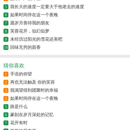
我长大的速度一定要大于他老去的速度
5
如果时间停在这一个夜晚
6
愿岁月善待我的朋友
7
芙蓉花开，似幻似梦
8
未经历过阳光的雪花还美吧
9
回味无穷的面香
10
猜你喜欢
手语的仰望
1
再也无法触及 你的笑容
2
我渴望得到团聚时的幸福
3
如果时间停在这一个夜晚
4
路是什么
5
篆刻在岁月深处的记忆
6
花开有时
7