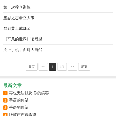
第一次撑伞训练
坚忍之志者立大事
熬到黄土成烁金
《平凡的世界》读后感
关上手机，面对大自然
首页
<<
1
1/1
>>
尾页
最新文章
再也无法触及 你的笑容
1
手语的仰望
2
手语的仰望
3
腰鼓声声震希望
4