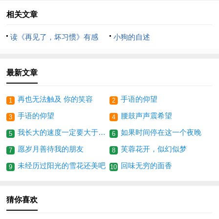
相关文章
读《再见了，坏习惯》有感
小狗的自述
最新文章
再也无法触及 你的笑容
手语的仰望
1
2
手语的仰望
腰鼓声声震希望
3
4
我长大的速度一定要大于他老去的速度
如果时间停在这一个夜晚
5
6
愿岁月善待我的朋友
芙蓉花开，似幻似梦
7
8
未经历过阳光的雪花还美吧
回味无穷的面香
9
10
猜你喜欢