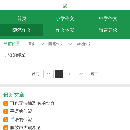
首页
小学作文
中学作文
随笔作文
作文体裁
留言建议
当前位置：
首页
>>
随笔作文
>>
游记作文
手语的仰望
首页
<<
1
1/1
>>
尾页
最新文章
再也无法触及 你的笑容
1
手语的仰望
2
手语的仰望
3
腰鼓声声震希望
4