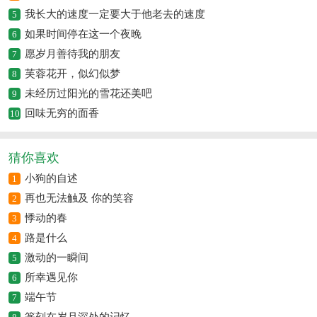
我长大的速度一定要大于他老去的速度
5
如果时间停在这一个夜晚
6
愿岁月善待我的朋友
7
芙蓉花开，似幻似梦
8
未经历过阳光的雪花还美吧
9
回味无穷的面香
10
猜你喜欢
小狗的自述
1
再也无法触及 你的笑容
2
悸动的春
3
路是什么
4
激动的一瞬间
5
所幸遇见你
6
端午节
7
篆刻在岁月深处的记忆