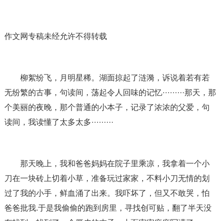
作文网专稿未经允许不得转载
柳絮纷飞，月明星稀。湖面掠起了涟漪，诉说着若有若
无纷繁的古事，句读间，荡起令人回味的记忆·········那天，那
个美丽的夜晚，那个普通的小本子，记录了浓浓的父爱，句
读间，我读懂了太多太多·········
那天晚上，我和爸爸妈妈在院子里乘凉，我拿着一个小
刀在一块砖上切着小草，准备玩过家家，不料小刀无情的划
过了我的小手，鲜血涌了出来。我吓坏了，但又不敢哭，怕
爸爸批我.于是我偷偷的跑到房里，寻找创可贴，翻了半天没