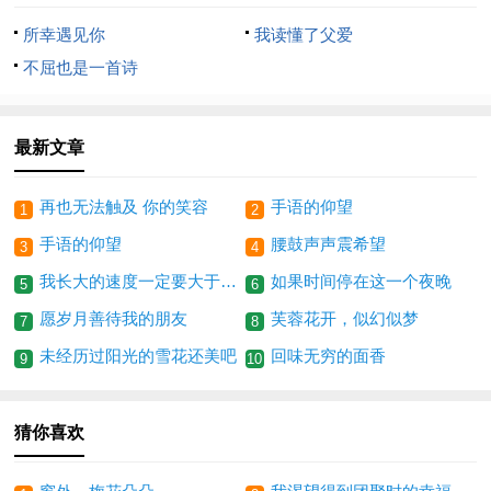
所幸遇见你
我读懂了父爱
不屈也是一首诗
最新文章
再也无法触及 你的笑容
手语的仰望
1
2
手语的仰望
腰鼓声声震希望
3
4
我长大的速度一定要大于他老去的速度
如果时间停在这一个夜晚
5
6
愿岁月善待我的朋友
芙蓉花开，似幻似梦
7
8
未经历过阳光的雪花还美吧
回味无穷的面香
9
10
猜你喜欢