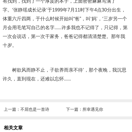
有找到，找到了一个厚皮的本子，上面密密麻麻写满了
字。‘张静瑶成长记录’于1999年7月11时下午4点30分出生，
体重六斤四两，于什么时候开始叫“爸”，叫‘妈’，‘三岁另一个
月会用毛笔写自己的名字......许多我也不记得了，只记得，第
一次会说话，第一次干家务，爸爸记得都清清楚楚。那年我
十岁。
树欲风而静不止，子欲养而亲不待’，那个夜晚，我沉思
许久，直到现在，还难以忘怀......
上一篇：
不屈也是一首诗
下一篇：
所幸遇见你
相关文章