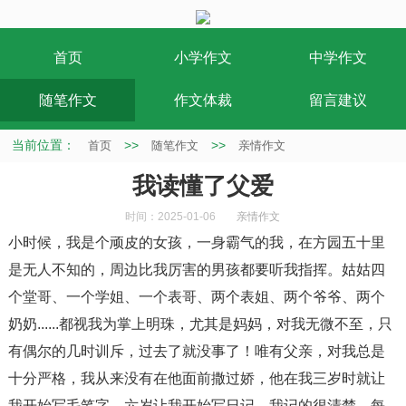
首页
小学作文
中学作文
随笔作文
作文体裁
留言建议
当前位置：
>>
>>
首页
随笔作文
亲情作文
我读懂了父爱
时间：2025-01-06
亲情作文
小时候，我是个顽皮的女孩，一身霸气的我，在方园五十里
是无人不知的，周边比我厉害的男孩都要听我指挥。姑姑四
个堂哥、一个学姐、一个表哥、两个表姐、两个爷爷、两个
奶奶......都视我为掌上明珠，尤其是妈妈，对我无微不至，只
有偶尔的几时训斥，过去了就没事了！唯有父亲，对我总是
十分严格，我从来没有在他面前撒过娇，他在我三岁时就让
我开始写毛笔字，六岁让我开始写日记，我记的很清楚，每