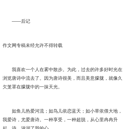
——后记
作文网专稿未经允许不得转载
我喜欢一个人在雾中散步。为此，过去的许多好时光在
浏览唐诗中流去了。因为唐诗很美，而且美意朦胧，就像久
欠笼罩在朦胧中的一抹天光。
如鱼儿热爱河流；如鸟儿依恋蓝天；如小草依偎大地，
我爱诗，尤爱唐诗。一种享受，一种超脱，从心里冉冉升
起。诗，滋润了我的心。