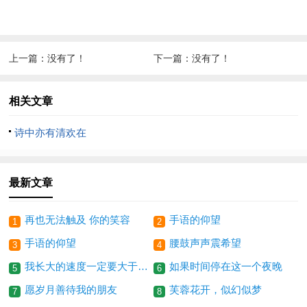
上一篇：没有了！
下一篇：没有了！
相关文章
诗中亦有清欢在
最新文章
再也无法触及 你的笑容
手语的仰望
1
2
手语的仰望
腰鼓声声震希望
3
4
我长大的速度一定要大于他老去的速度
如果时间停在这一个夜晚
5
6
愿岁月善待我的朋友
芙蓉花开，似幻似梦
7
8