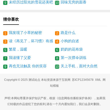
未经历过阳光的雪花还美吧
回味无穷的面香
9
10
猜你喜欢
我发现了小草的秘密
路是什么
1
2
读《再见了，坏习惯》有感
小狗的自述
3
4
繁星，温暖
奶奶的花布袋
5
6
我读懂了父爱
第一次撑伞训练
7
8
再也无法触及 你的笑容
关上手机，面对大自然
9
10
Copyright © 2025 测试站点 本站资源来源于互联网
苏ICP12345678
XML
网
站模板
声明:本网站尊重并保护知识产权，根据《信息网络传播权保护条例》，如果我
们转载的作品侵犯了您的权利,请在一个月内通知我们，我们会及时删除。