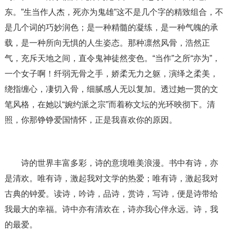
东。”生当作人杰，死亦为鬼雄”这不是几个字的精致组合，不
是几个词的巧妙润色；是一种精髓的凝练，是一种气魄的承
载，是一种所向无惧的人生姿态。那种凛然风骨，浩然正
气，充斥天地之间，直令鬼神徒然变色。“当作”之所“亦为”，
一个女子啊！纤弱无骨之手，娇柔无力之躯，演绎之柔美，
绕指缠心，凄切入骨，细腻感人无以复加。透过她一贯的文
笔风格，在她以“婉约派之宗”而着称文坛的光环映彻下。清
照，你那铮铮爱国情怀，正是我喜欢你的原因。
诗的世界丰富多彩，诗的意境唯美浪漫。书中有诗，亦
是清欢。唯有诗，激起我对文学的热爱；唯有诗，激起我对
古典的钟爱。读诗，吟诗，品诗，赏诗，写诗，便是诗带给
我最大的幸福。诗中亦有清欢在，诗亦我心伴永远。诗，我
的最爱。