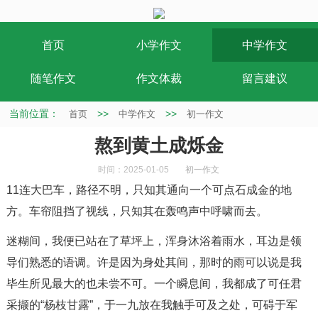
首页
小学作文
中学作文
随笔作文
作文体裁
留言建议
当前位置：
>>
>>
首页
中学作文
初一作文
熬到黄土成烁金
时间：2025-01-05
初一作文
11连大巴车，路径不明，只知其通向一个可点石成金的地
方。车帘阻挡了视线，只知其在轰鸣声中呼啸而去。
迷糊间，我便已站在了草坪上，浑身沐浴着雨水，耳边是领
导们熟悉的语调。许是因为身处其间，那时的雨可以说是我
毕生所见最大的也未尝不可。一个瞬息间，我都成了可任君
采撷的“杨枝甘露”，于一九放在我触手可及之处，可碍于军