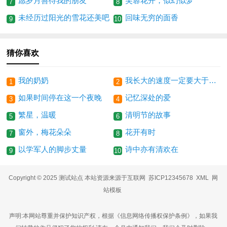
愿岁月善待我的朋友
芙蓉花开，似幻似梦
7
8
未经历过阳光的雪花还美吧
回味无穷的面香
9
10
猜你喜欢
我的奶奶
我长大的速度一定要大于他老去的速度
1
2
如果时间停在这一个夜晚
记忆深处的爱
3
4
繁星，温暖
清明节的故事
5
6
窗外，梅花朵朵
花开有时
7
8
以学军人的脚步丈量
诗中亦有清欢在
9
10
Copyright © 2025 测试站点 本站资源来源于互联网
苏ICP12345678
XML
网
站模板
声明:本网站尊重并保护知识产权，根据《信息网络传播权保护条例》，如果我