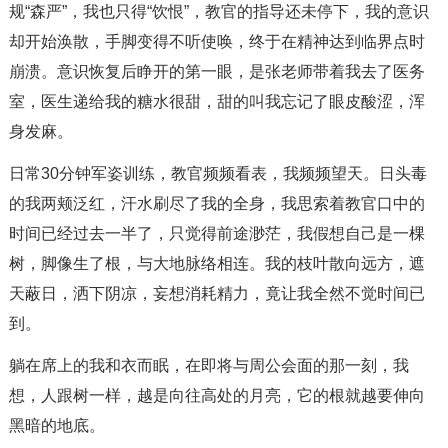
规“森严”，我也只得“饮恨”，教官的指导还未停下，我的意识
却开始涣散，手脚变得不听使唤，终于在精神达到临界点时
崩溃。意识恢复后睁开的第一眼，是张老师带着我去了医务
室，医生递给我的糖水很甜，甜的叫我忘记了眼皮酸涩，浑
身发麻。
日常30分钟军姿训练，教官频频看表，我频频望天。日头毒
的我两颊泛红，汗水刷尽了我的全身，我思索着教官口中的
时间已经过去一半了，只觉得前途渺茫，我假想自己是一棵
树，脚像生了根，与大地脉络相连。我的枝叶散向远方，遮
天蔽日，洒下阴凉，妄想消耗精力，竟让我全然不觉时间已
到。
躺在席上的我和衣而眠，在即将与周公会面的那一刻，我
想，人跟树一样，越是向往高处的月亮，它的根就越要伸向
黑暗的地底。